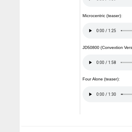
Microcentric (teaser):
JD50800 (Convextion Versi
Four Alone (teaser):