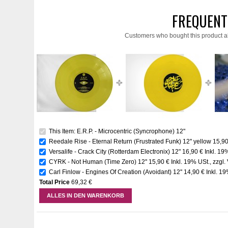
FREQUENT
Customers who bought this product a
This Item: E.R.P. - Microcentric (Syncrophone) 12"
Reedale Rise - Eternal Return (Frustrated Funk) 12'' yellow
15,90
Versalife - Crack City (Rotterdam Electronix) 12"
16,90 €
Inkl. 19
CYRK - Not Human (Time Zero) 12''
15,90 €
Inkl. 19% USt.
,
zzgl.
Carl Finlow - Engines Of Creation (Avoidant) 12''
14,90 €
Inkl. 1
Total Price
69,32 €
ALLES IN DEN WARENKORB