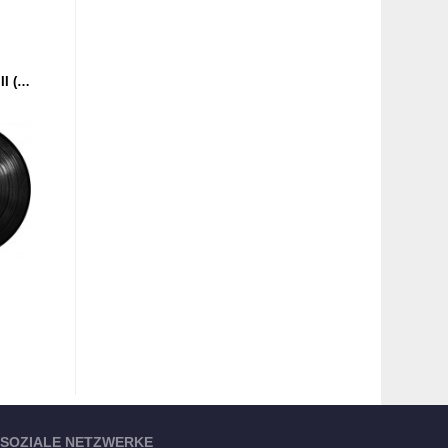
EOISM - CELLARWORX II (PULSE DRIFT RECORDINGS) 12''
SOZIALE NETZWERKE