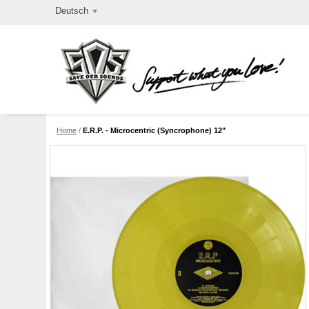
Deutsch
Home
/
E.R.P. - Microcentric (Syncrophone) 12"