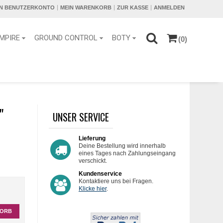
IN BENUTZERKONTO
MEIN WARENKORB
ZUR KASSE
ANMELDEN
MPIRE
GROUND CONTROL
BOTY
(0)
"
UNSER SERVICE
Lieferung
Deine Bestellung wird innerhalb
eines Tages nach Zahlungseingang
verschickt.
Kundenservice
Kontaktiere uns bei Fragen.
Klicke hier
.
KORB