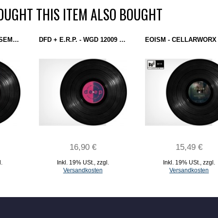
UGHT THIS ITEM ALSO BOUGHT
E.R.P. - ROTATING ASSEMBLY (OMNIA) 12''
DFD + E.R.P. - WGD 12009 (WERE GOING DEEP) 12''
16,90 €
15,49 €
l.
Inkl. 19% USt.
,
zzgl.
Inkl. 19% USt.
,
zzgl.
Versandkosten
Versandkosten
IN DEN WARENKORB
IN DEN WARENKORB