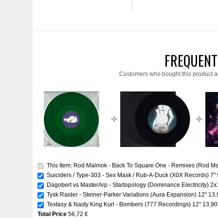
FREQUENT
Customers who bought this product a
This Item: Rod Malmok - Back To Square One - Remixes (Rod Ma
Suiciders / Type-303 - Sex Mask / Rub-A-Duck (X0X Records) 7''
Dagobert vs MasterArp - Startopology (Dominance Electricity) 2
Tysk Raider - Steiner-Parker Variations (Aura Expansion) 12"
13,
Textasy & Nasty King Kurl - Bombers (777 Recordings) 12''
13,90
Total Price
56,72 €