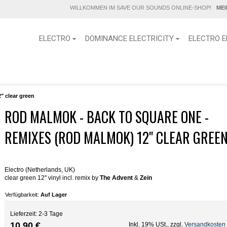
WILLKOMMEN IM SAVE OUR SOUNDS ONLINE-SHOP!
ME
ELECTRO
DOMINANCE ELECTRICITY
ELECTRO E
" clear green
ROD MALMOK - BACK TO SQUARE ONE -
REMIXES (ROD MALMOK) 12" CLEAR GREE
Electro (Netherlands, UK)
clear green 12'' vinyl incl. remix by
The Advent
&
Zein
Verfügbarkeit:
Auf Lager
Lieferzeit: 2-3 Tage
10,90 €
Inkl. 19% USt.
,
zzgl.
Versandkosten