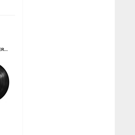
ELECKTROIDS - KILOHERTZ EP (CLONE) 12''