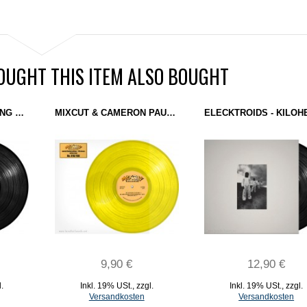
UGHT THIS ITEM ALSO BOUGHT
TEXTASY & NASTY KING KURL - BOMBERS (777 RECORDINGS) 12''
MIXCUT & CAMERON PAUL - OLDSCHOOL IN THE MIX (MIXCUT RECORDS) 12"
9,90 €
12,90 €
l.
Inkl. 19% USt.
,
zzgl.
Inkl. 19% USt.
,
zzgl.
Versandkosten
Versandkosten