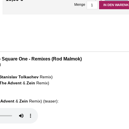
Menge
IN DEN WAREN
 Square One - Remixes (Rod Malmok)
l
Stanislav Tolkachev
Remix)
The Advent
&
Zein
Remix)
 Advent
&
Zein
Remix) (teaser):