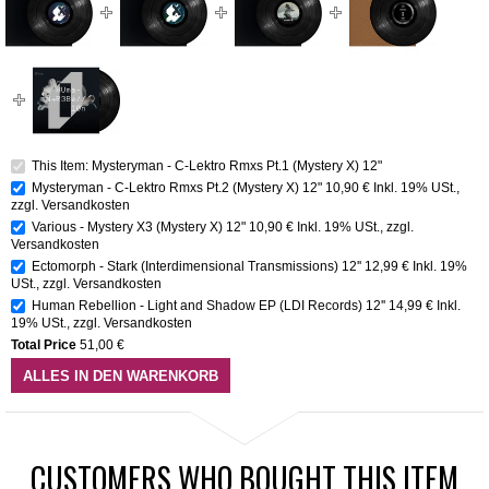
This Item: Mysteryman - C-Lektro Rmxs Pt.1 (Mystery X) 12"
Mysteryman - C-Lektro Rmxs Pt.2 (Mystery X) 12"
10,90 €
Inkl. 19% USt.
,
zzgl.
Versandkosten
Various - Mystery X3 (Mystery X) 12"
10,90 €
Inkl. 19% USt.
,
zzgl.
Versandkosten
Ectomorph - Stark (Interdimensional Transmissions) 12''
12,99 €
Inkl. 19%
USt.
,
zzgl.
Versandkosten
Human Rebellion - Light and Shadow EP (LDI Records) 12''
14,99 €
Inkl.
19% USt.
,
zzgl.
Versandkosten
Total Price
51,00 €
ALLES IN DEN WARENKORB
CUSTOMERS WHO BOUGHT THIS ITEM