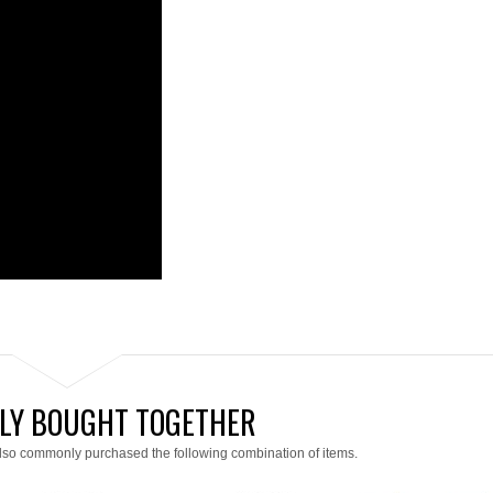
LY BOUGHT TOGETHER
lso commonly purchased the following combination of items.