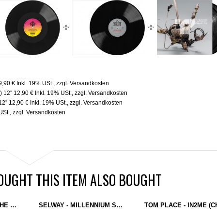
9,90 €
Inkl. 19% USt.
,
zzgl.
Versandkosten
 12''
12,90 €
Inkl. 19% USt.
,
zzgl.
Versandkosten
12''
12,90 €
Inkl. 19% USt.
,
zzgl.
Versandkosten
USt.
,
zzgl.
Versandkosten
UGHT THIS ITEM ALSO BOUGHT
WHØ? - OUTSIDE IN THE DARK (WHO IS PAULA) 12''
SELWAY - MILLENNIUM SOUND REMIXES (SEROTONIN) 12''