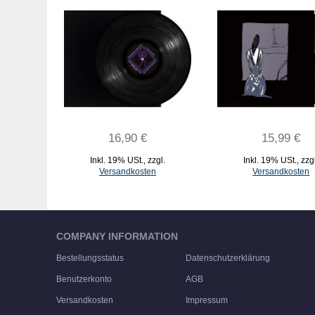
16,90 €
15,99 €
Inkl. 19% USt.
,
zzgl.
Inkl. 19% USt.
,
zzg
Versandkosten
Versandkosten
IN DEN WARENKORB
IN DEN WARENKORB
COMPANY INFORMATION
Bestellungsstatus
Datenschutzerklärung
Benutzerkonto
AGB
Versandkosten
Impressum