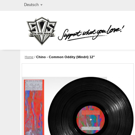
Deutsch
Home
/
Chino - Common Oddity (Mindri) 12''