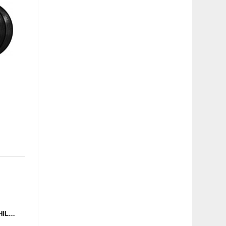
TOM PLACE - IN2ME (CHILDSPLAY) 12''