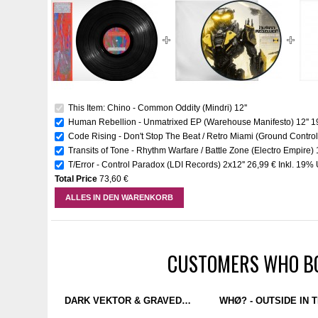
This Item: Chino - Common Oddity (Mindri) 12''
Human Rebellion - Unmatrixed EP (Warehouse Manifesto) 12''
1
Code Rising - Don't Stop The Beat / Retro Miami (Ground Control)
Transits of Tone - Rhythm Warfare / Battle Zone (Electro Empire) 
T/Error - Control Paradox (LDI Records) 2x12''
26,99 €
Inkl. 19% 
Total Price
73,60 €
ALLES IN DEN WARENKORB
CUSTOMERS WHO BO
DARK VEKTOR & GRAVEDAD CINETICA - PARABOLIC MINDS (SISMO) 12''