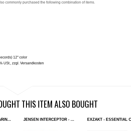
lso commonly purchased the following combination of items.
ecords) 12'' color
9% USt.
,
zzgl.
Versandkosten
UGHT THIS ITEM ALSO BOUGHT
BRICE KELLY - PREPARING FOR THE FUTURE (MONOTONE) 12''
JENSEN INTERCEPTOR - THE FONTAINEBLEAU REMIXES (MONOTONE) 12''