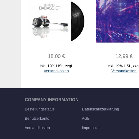
18,00 €
12,99 €
Inkl. 19% USt.
,
zzgl.
Inkl. 19% USt.
,
zzg
Versandkosten
Versandkosten
IN DEN WARENKORB
IN DEN WARENKORB
COMPANY INFORMATION
Bestellungsstatus
Datenschutzerklärung
Benutzerkonto
AGB
Versandkosten
Impressum