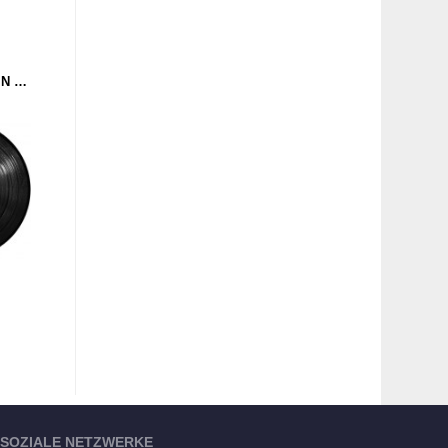
DJ OVERDOSE - HANG IN THERE (CURTIS ELECTRONIX) 12"
SOZIALE NETZWERKE