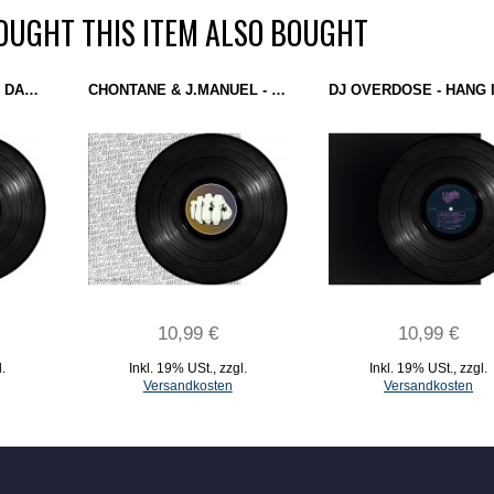
UGHT THIS ITEM ALSO BOUGHT
PYE CORNER AUDIO - DARK PHASE EP (ANALOGICAL FORCE) 12''
CHONTANE & J.MANUEL - MAGIC POWER 02 (MAGIC POWER) 12"
10,99 €
10,99 €
l.
Inkl. 19% USt.
,
zzgl.
Inkl. 19% USt.
,
zzgl.
Versandkosten
Versandkosten
IN DEN WARENKORB
IN DEN WARENKORB