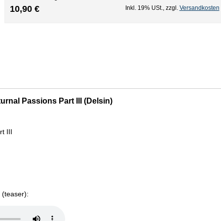
10,90 €
Inkl. 19% USt.
,
zzgl.
Versandkosten
rnal Passions Part III (Delsin)
t III
 (teaser):