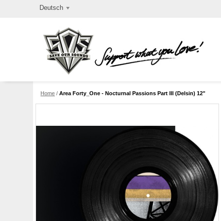
Deutsch
Home
/
Area Forty_One - Nocturnal Passions Part III (Delsin) 12"