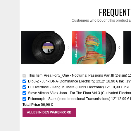
FREQUENT
Customers who bought this product a
This Item: Area Forty_One - Nocturnal Passions Part III (Delsin) 1
Dibu-Z - Junk DNA (Dominance Electricity) 2x12"
18,90 €
Inkl. 1
DJ Overdose - Hang In There (Curtis Electronix) 12"
10,99 €
Inkl
Steve Allman / Alex Jann - For The Floor Vol.3 (Cultivated Electron
Ectomorph - Stark (Interdimensional Transmissions) 12''
12,99 €
Total Price
56,96 €
ALLES IN DEN WARENKORB