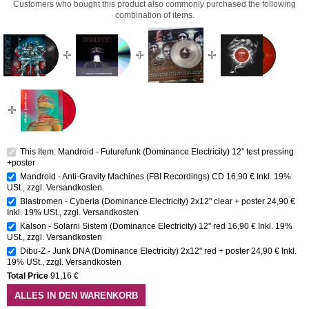
Customers who bought this product also commonly purchased the following
combination of items.
This Item: Mandroid - Futurefunk (Dominance Electricity) 12" test pressing
+poster
Mandroid - Anti-Gravity Machines (FBI Recordings) CD
16,90 €
Inkl. 19%
USt.
,
zzgl.
Versandkosten
Blastromen - Cyberia (Dominance Electricity) 2x12" clear + poster
24,90 €
Inkl. 19% USt.
,
zzgl.
Versandkosten
Kalson - Solarni Sistem (Dominance Electricity) 12" red
16,90 €
Inkl. 19%
USt.
,
zzgl.
Versandkosten
Dibu-Z - Junk DNA (Dominance Electricity) 2x12" red + poster
24,90 €
Inkl.
19% USt.
,
zzgl.
Versandkosten
Total Price
91,16 €
ALLES IN DEN WARENKORB