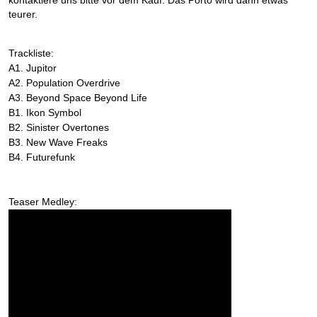
kontaktiere uns bitte vor dem Kauf. Das Porto wird dann etwas
teurer.
Trackliste:
A1. Jupitor
A2. Population Overdrive
A3. Beyond Space Beyond Life
B1. Ikon Symbol
B2. Sinister Overtones
B3. New Wave Freaks
B4. Futurefunk
Teaser Medley: