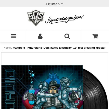
Deutsch
Home
/
Mandroid - Futurefunk (Dominance Electricity) 12" test pressing +poster