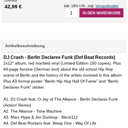
country)
42,99 €
Inkl. 19% USt.
,
zzgl.
Versandkosten
IN DEN WARENKORB
Artikelbeschreibung
DJ Crash - Berlin Declares Funk (Def Beat Records)
2x12" album, red marbled vinyl (Limited Edition 150 copies). Plus
64-page fanzine (German text) about the old school Hip Hop
scene of Berlin and the history of the artists involved in this album.
Plus A3-format poster "Berlin Hip Hop Hall Of Fame" and "Berlin
Declares Funk" sticker.
A1. DJ Crash feat. O-Jay of The Alliance - Berlin Declares Funk
(Action! Remix)
A2. The Alliance - Time Machine
A3. Marc Hype & Jim Dunloop - Block112
A4. Def Beat Rockers feat. Wesp One - Way Of Life