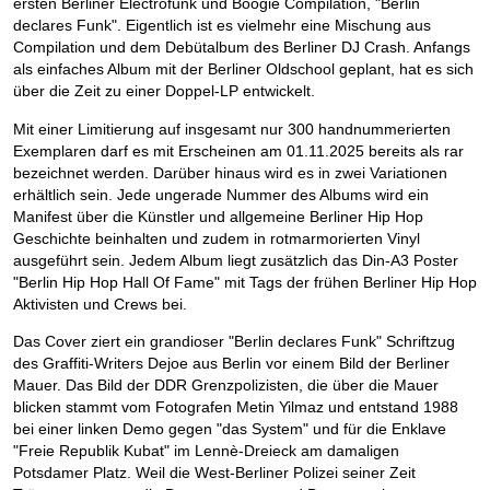
ersten Berliner Electrofunk und Boogie Compilation, "Berlin
declares Funk". Eigentlich ist es vielmehr eine Mischung aus
Compilation und dem Debütalbum des Berliner DJ Crash. Anfangs
als einfaches Album mit der Berliner Oldschool geplant, hat es sich
über die Zeit zu einer Doppel-LP entwickelt.
Mit einer Limitierung auf insgesamt nur 300 handnummerierten
Exemplaren darf es mit Erscheinen am 01.11.2025 bereits als rar
bezeichnet werden. Darüber hinaus wird es in zwei Variationen
erhältlich sein. Jede ungerade Nummer des Albums wird ein
Manifest über die Künstler und allgemeine Berliner Hip Hop
Geschichte beinhalten und zudem in rotmarmorierten Vinyl
ausgeführt sein. Jedem Album liegt zusätzlich das Din-A3 Poster
"Berlin Hip Hop Hall Of Fame" mit Tags der frühen Berliner Hip Hop
Aktivisten und Crews bei.
Das Cover ziert ein grandioser "Berlin declares Funk" Schriftzug
des Graffiti-Writers Dejoe aus Berlin vor einem Bild der Berliner
Mauer. Das Bild der DDR Grenzpolizisten, die über die Mauer
blicken stammt vom Fotografen Metin Yilmaz und entstand 1988
bei einer linken Demo gegen "das System" und für die Enklave
"Freie Republik Kubat" im Lennè-Dreieck am damaligen
Potsdamer Platz. Weil die West-Berliner Polizei seiner Zeit