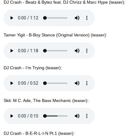
DJ Crash - Beatz & Bytez feat. DJ Chrizz & Marc Hype (teaser):
Tamer Yigit - B-Boy Stance (Original Version) (teaser):
DJ Crash - I‘m Trying (teaser):
Skit: M.C. Ade, The Bass Mechanic (teaser):
DJ Crash - B-E-R-L-I-N Pt.1 (teaser):