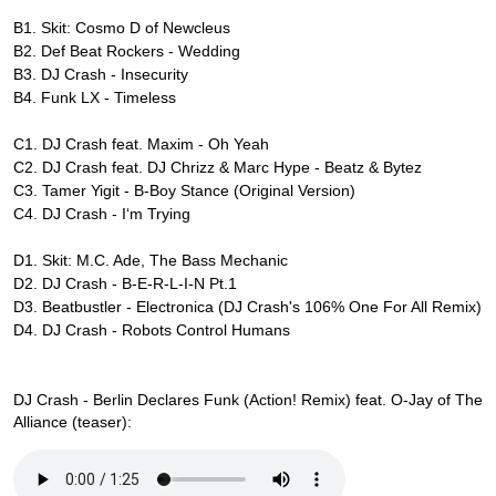
B1. Skit: Cosmo D of Newcleus
B2. Def Beat Rockers - Wedding
B3. DJ Crash - Insecurity
B4. Funk LX - Timeless
C1. DJ Crash feat. Maxim - Oh Yeah
C2. DJ Crash feat. DJ Chrizz & Marc Hype - Beatz & Bytez
C3. Tamer Yigit - B-Boy Stance (Original Version)
C4. DJ Crash - I‘m Trying
D1. Skit: M.C. Ade, The Bass Mechanic
D2. DJ Crash - B-E-R-L-I-N Pt.1
D3. Beatbustler - Electronica (DJ Crash's 106% One For All Remix)
D4. DJ Crash - Robots Control Humans
DJ Crash - Berlin Declares Funk (Action! Remix) feat. O-Jay of The
Alliance (teaser):