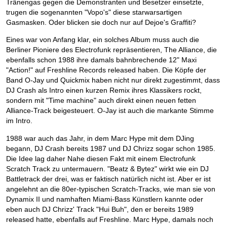
Tränengas gegen die Demonstranten und Besetzer einsetzte,
trugen die sogenannten "Vopo's" diese starwarsartigen
Gasmasken. Oder blicken sie doch nur auf Dejoe's Graffiti?
Eines war von Anfang klar, ein solches Album muss auch die
Berliner Pioniere des Electrofunk repräsentieren, The Alliance, die
ebenfalls schon 1988 ihre damals bahnbrechende 12" Maxi
"Action!" auf Freshline Records released haben. Die Köpfe der
Band O-Jay und Quickmix haben nicht nur direkt zugestimmt, dass
DJ Crash als Intro einen kurzen Remix ihres Klassikers rockt,
sondern mit "Time machine" auch direkt einen neuen fetten
Alliance-Track beigesteuert. O-Jay ist auch die markante Stimme
im Intro.
1988 war auch das Jahr, in dem Marc Hype mit dem DJing
begann, DJ Crash bereits 1987 und DJ Chrizz sogar schon 1985.
Die Idee lag daher Nahe diesen Fakt mit einem Electrofunk
Scratch Track zu untermauern. "Beatz & Bytez" wirkt wie ein DJ
Battletrack der drei, was er faktisch natürlich nicht ist. Aber er ist
angelehnt an die 80er-typischen Scratch-Tracks, wie man sie von
Dynamix II und namhaften Miami-Bass Künstlern kannte oder
eben auch DJ Chrizz' Track "Hui Buh", den er bereits 1989
released hatte, ebenfalls auf Freshline. Marc Hype, damals noch