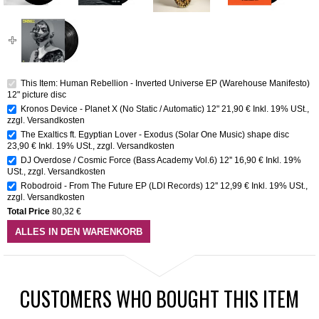
This Item: Human Rebellion - Inverted Universe EP (Warehouse Manifesto)
12" picture disc
Kronos Device - Planet X (No Static / Automatic) 12"
21,90 €
Inkl. 19% USt.
,
zzgl.
Versandkosten
The Exaltics ft. Egyptian Lover - Exodus (Solar One Music) shape disc
23,90 €
Inkl. 19% USt.
,
zzgl.
Versandkosten
DJ Overdose / Cosmic Force (Bass Academy Vol.6) 12''
16,90 €
Inkl. 19%
USt.
,
zzgl.
Versandkosten
Robodroid - From The Future EP (LDI Records) 12''
12,99 €
Inkl. 19% USt.
,
zzgl.
Versandkosten
Total Price
80,32 €
ALLES IN DEN WARENKORB
CUSTOMERS WHO BOUGHT THIS ITEM