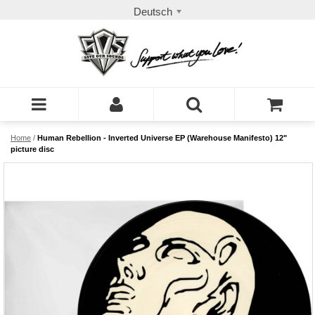
Deutsch
Home
/
Human Rebellion - Inverted Universe EP (Warehouse Manifesto) 12"
picture disc