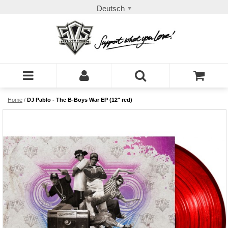
Deutsch
Home
/
DJ Pablo - The B-Boys War EP (12" red)