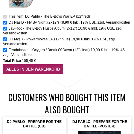
This Item: DJ Pablo - The B-Boys War EP (12" red)
DJ Nas'D - Fly By Night (2x12'')
48,90 €
Inkl. 19% USt.
,
zzgl.
Versandkosten
Jay-Roc - The B-Boy Hustle Album (2x12'')
16,90 €
Inkl. 19% USt.
,
zzgl.
Versandkosten
DJ M@R - Powermoves EP (12" blue)
19,90 €
Inkl. 19% USt.
,
zzgl.
Versandkosten
Fendaheads - Oxygen / Break Of Dawn (12" clear)
19,90 €
Inkl. 19% USt.
,
zzgl.
Versandkosten
Total Price
105,45 €
ALLES IN DEN WARENKORB
CUSTOMERS WHO BOUGHT THIS ITEM
ALSO BOUGHT
DJ PABLO - PREPARE FOR THE
DJ PABLO - PREPARE FOR THE
BATTLE (CD)
BATTLE (POSTER)