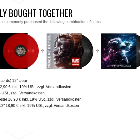
LY BOUGHT TOGETHER
lso commonly purchased the following combination of items.
ords) 12'' clear
2,90 €
Inkl. 19% USt.
,
zzgl.
Versandkosten
% USt.
,
zzgl.
Versandkosten
oster
16,90 €
Inkl. 19% USt.
,
zzgl.
Versandkosten
x12"
18,90 €
Inkl. 19% USt.
,
zzgl.
Versandkosten