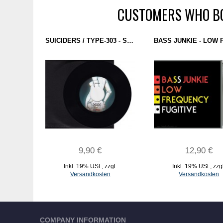
CUSTOMERS WHO BO
SUICIDERS / TYPE-303 - SEX MASK / RUB-A-DUCK (X0X RECORDS) 7''
9,90 €
12,90 €
Inkl. 19% USt.
,
zzgl.
Inkl. 19% USt.
,
zzg
Versandkosten
Versandkosten
IN DEN WARENKORB
IN DEN WARENKORB
COMPANY INFORMATION