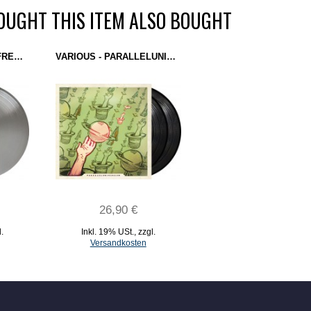
UGHT THIS ITEM ALSO BOUGHT
BASS JUNKIE - LOW FREQUENCY FUGITIVE (BASS AGENDA) 12'' SILVER
VARIOUS - PARALLELUNIVERSUM (PU RECORDS) 2X12"
26,90 €
l.
Inkl. 19% USt.
,
zzgl.
Versandkosten
IN DEN WARENKORB