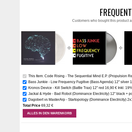
FREQUENT
Customers who bought this product a
This Item: Code Rising - The Sequential Mind E.P. (Propulsion Rec
Bass Junkie - Low Frequency Fugitive (Bass Agenda) 12'' silver
1
Kronos Device - Kill Switch (Battle Trax) 12" red
16,90 €
Inkl. 19
Jackal & Hyde - Bad Robot (Dominance Electricity) 12'' black + p
Dagobert vs MasterArp - Startopology (Dominance Electricity) 2
Total Price
69,32 €
ALLES IN DEN WARENKORB