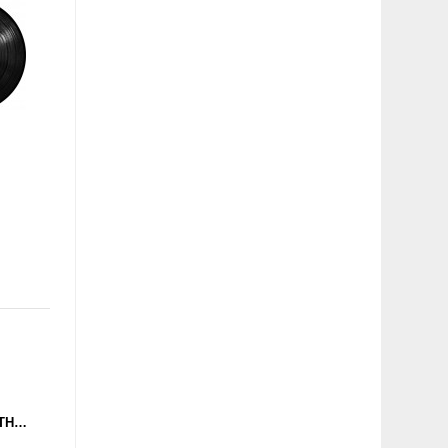
CALAGAD 13 - BIO-SYNTHETIC COMPENDIUM (COSMIC TRIBE / FRESH KINGDOM) 12" WHITE