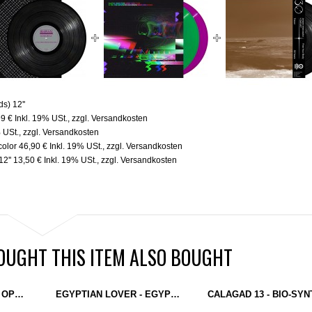
s) 12''
99 €
Inkl. 19% USt.
,
zzgl.
Versandkosten
% USt.
,
zzgl.
Versandkosten
color
46,90 €
Inkl. 19% USt.
,
zzgl.
Versandkosten
2''
13,50 €
Inkl. 19% USt.
,
zzgl.
Versandkosten
UGHT THIS ITEM ALSO BOUGHT
DETROIT IN EFFECT - OPEN THE VAULT (MAP RECORDS) 12"
EGYPTIAN LOVER - EGYPT, EGYPT / GIRLS (EGYPTIAN EMPIRE) 12" CREAM WHITE