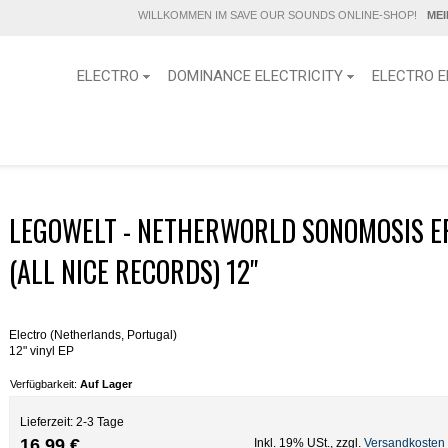
WILLKOMMEN IM SAVE OUR SOUNDS ONLINE-SHOP!
ME
ELECTRO
DOMINANCE ELECTRICITY
ELECTRO E
LEGOWELT - NETHERWORLD SONOMOSIS E
(ALL NICE RECORDS) 12''
Electro (Netherlands, Portugal)
12" vinyl EP
Verfügbarkeit:
Auf Lager
Lieferzeit: 2-3 Tage
16,99 €
Inkl. 19% USt.
,
zzgl.
Versandkosten