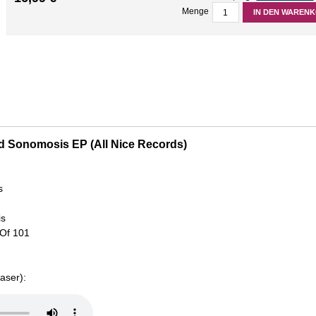
Menge
IN DEN WAREN
ld Sonomosis EP (All Nice Records)
s
is
Of 101
aser):