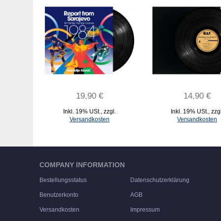
19,90 €
14,90 €
Inkl. 19% USt.
,
zzgl.
Inkl. 19% USt.
,
zzg
Versandkosten
Versandkosten
IN DEN WARENKORB
IN DEN WARENKORB
COMPANY INFORMATION
Bestellungsstatus
Datenschutzerklärung
Benutzerkonto
AGB
Versandkosten
Impressum