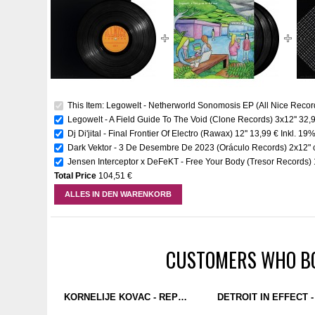
This Item: Legowelt - Netherworld Sonomosis EP (All Nice Record
Legowelt - A Field Guide To The Void (Clone Records) 3x12''
32,
Dj Di'jital - Final Frontier Of Electro (Rawax) 12''
13,99 €
Inkl. 19
Dark Vektor - 3 De Desembre De 2023 (Oráculo Records) 2x12" 
Jensen Interceptor x DeFeKT - Free Your Body (Tresor Records) 1
Total Price
104,51 €
ALLES IN DEN WARENKORB
CUSTOMERS WHO BO
KORNELIJE KOVAC - REPORT FROM SARAJEVO (XIV WINTER OLYMPIC GAMES 1984) 12"