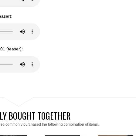
easer):
1 (teaser):
LY BOUGHT TOGETHER
lso commonly purchased the following combination of items.