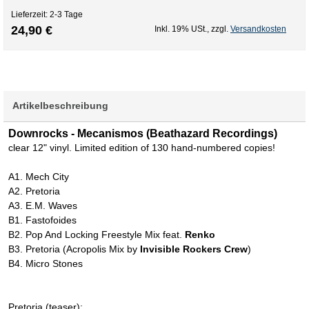
Lieferzeit: 2-3 Tage
24,90 €
Inkl. 19% USt.
,
zzgl.
Versandkosten
Artikelbeschreibung
Downrocks ‎- Mecanismos (Beathazard Recordings)
clear 12" vinyl. Limited edition of 130 hand-numbered copies!
A1. Mech City
A2. Pretoria
A3. E.M. Waves
B1. Fastofoides
B2. Pop And Locking Freestyle Mix feat.
Renko
B3. Pretoria (Acropolis Mix by
Invisible Rockers Crew
)
B4. Micro Stones
Pretoria (teaser):