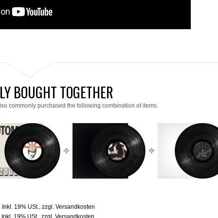
LY BOUGHT TOGETHER
lso commonly purchased the following combination of items.
€
Inkl. 19% USt.
,
zzgl.
Versandkosten
€
Inkl. 19% USt.
,
zzgl.
Versandkosten