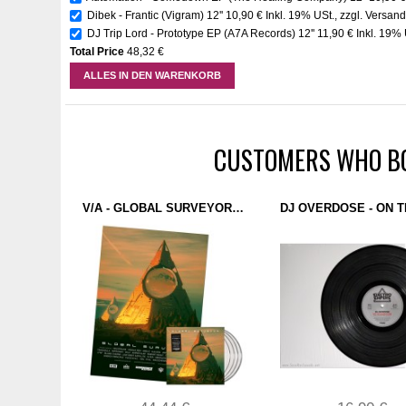
Dibek - Frantic (Vigram) 12''
10,90 €
Inkl. 19% USt.
,
zzgl.
Versand
DJ Trip Lord - Prototype EP (A7A Records) 12''
11,90 €
Inkl. 19% 
Total Price
48,32 €
ALLES IN DEN WARENKORB
CUSTOMERS WHO BO
V/A - GLOBAL SURVEYOR: PHASE 4 (DOMINANCE ELECTRICITY) 4X12" CLEAR + MEGA POSTER