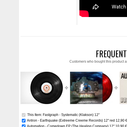
FREQUENT
Customers who bought this product a
This Item: Fastgraph - Systematic (Klakson) 12''
Antron - Earthquake (Extreeme Creeme Records) 12" red
12,90 
Automation - Comedown EP (The Healing Company) 12''
10,90 