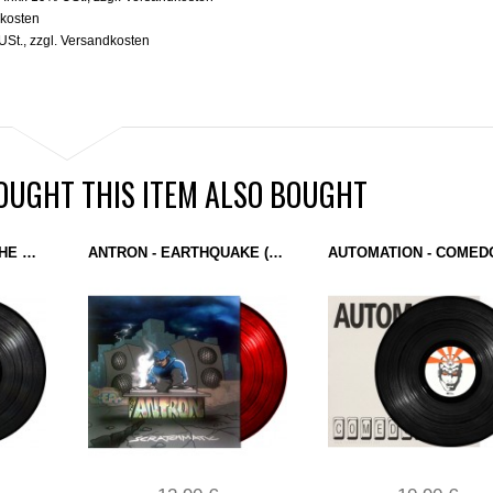
kosten
USt.
,
zzgl.
Versandkosten
UGHT THIS ITEM ALSO BOUGHT
DJ OVERDOSE - ON THE SILVER GLOBE (ELECTRO EMPIRE) 12"
ANTRON - EARTHQUAKE (EXTREEME CREEME RECORDS) 12" RED