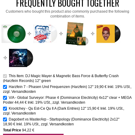
FREQUENTLY BOUGHT TOGETHER
Customers who bought this product also commonly purchased the following
combination of items.
This Item: DJ Magic Mayer & Magnetic Bass Force & Butterfly Crash
(Harzfein Records) 12'' green
Harzfein 7 - Phasen Und Frequenzen (Harzfein) 12''
19,90 €
Inkl. 19% USt.
,
zzgl.
Versandkosten
V/A - Global Surveyor: Phase 4 (Dominance Electricity) 4x12" clear + MEGA
Poster
44,44 €
Inkl. 19% USt.
,
zzgl.
Versandkosten
Krootchey - Qu Est-Ce Qu Il A (Dark Entries) 12''
15,90 €
Inkl. 19% USt.
,
zzgl.
Versandkosten
Dagobert vs MasterArp - Startopology (Dominance Electricity) 2x12"
18,90 €
Inkl. 19% USt.
,
zzgl.
Versandkosten
Total Price
94,22 €