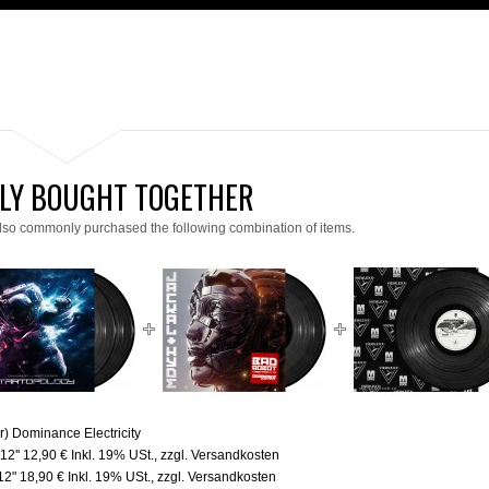
LY BOUGHT TOGETHER
lso commonly purchased the following combination of items.
r) Dominance Electricity
12''
12,90 €
Inkl. 19% USt.
,
zzgl.
Versandkosten
x12"
18,90 €
Inkl. 19% USt.
,
zzgl.
Versandkosten