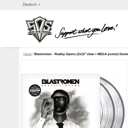
Deutsch
Home
/
Blastromen - Reality Opens (2x12" clear + MEGA poster) Domin