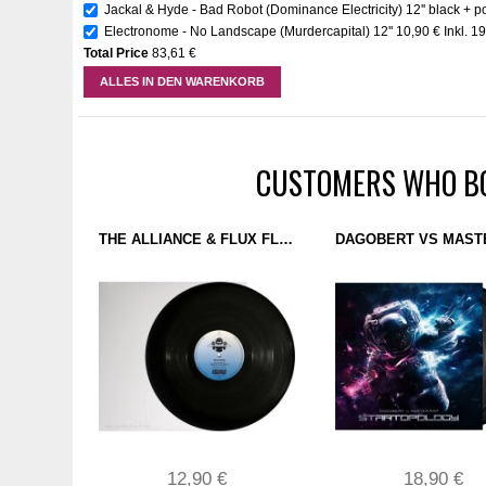
Jackal & Hyde - Bad Robot (Dominance Electricity) 12'' black + p
Electronome - No Landscape (Murdercapital) 12''
10,90 €
Inkl. 1
Total Price
83,61 €
ALLES IN DEN WARENKORB
CUSTOMERS WHO BO
THE ALLIANCE & FLUX FLAVOUR - A-L-L-I-A-N-C-E (GROUND CONTROL 2) 12''
12,90 €
18,90 €