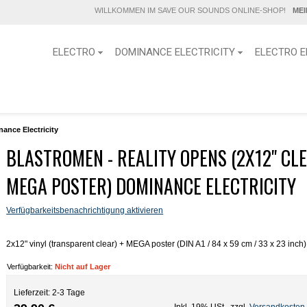
WILLKOMMEN IM SAVE OUR SOUNDS ONLINE-SHOP!
ME
ELECTRO
DOMINANCE ELECTRICITY
ELECTRO E
ance Electricity
BLASTROMEN - REALITY OPENS (2X12" CLE
MEGA POSTER) DOMINANCE ELECTRICITY
Verfügbarkeitsbenachrichtigung aktivieren
2x12" vinyl (transparent clear) + MEGA poster (DIN A1 / 84 x 59 cm / 33 x 23 inch)
Verfügbarkeit:
Nicht auf Lager
Lieferzeit: 2-3 Tage
Inkl. 19% USt.
,
zzgl.
Versandkosten