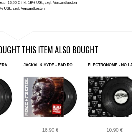
oster
16,90 €
Inkl. 19% USt.
,
zzgl.
Versandkosten
9% USt.
,
zzgl.
Versandkosten
UGHT THIS ITEM ALSO BOUGHT
DAGOBERT VS MASTERARP - STARTOPOLOGY (DOMINANCE ELECTRICITY) 2X12"
JACKAL & HYDE - BAD ROBOT (DOMINANCE ELECTRICITY) 12'' BLACK + POSTER
16,90 €
10,90 €