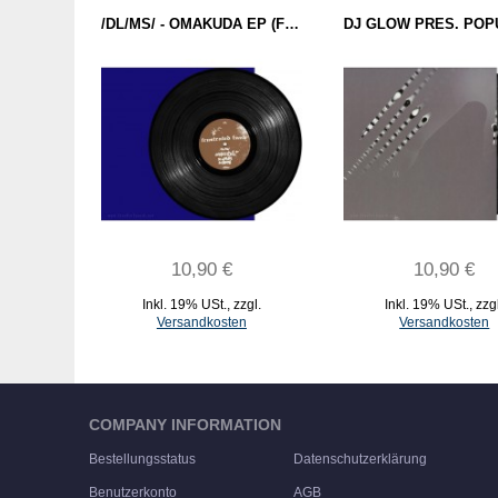
/DL/MS/ - OMAKUDA EP (FRUSTRATED FUNK) 12''
10,90 €
10,90 €
Inkl. 19% USt.
,
zzgl.
Inkl. 19% USt.
,
zzg
Versandkosten
Versandkosten
IN DEN WARENKORB
IN DEN WARENKORB
COMPANY INFORMATION
Bestellungsstatus
Datenschutzerklärung
Benutzerkonto
AGB