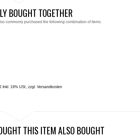
LY BOUGHT TOGETHER
lso commonly purchased the following combination of items.
€
Inkl. 19% USt.
,
zzgl.
Versandkosten
UGHT THIS ITEM ALSO BOUGHT