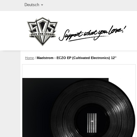
Deutsch
Home
/
Maelstrom - ECZO EP (Cultivated Electronics) 12''