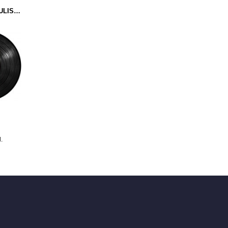
DJ GLOW PRES. POPULIST - PSYCHOMETRIC PROFILING (TRUST) 12''
l.