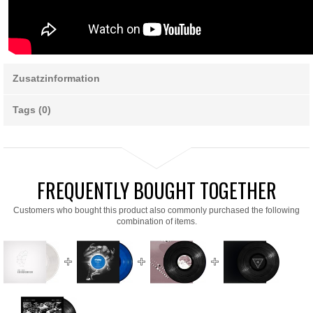
Zusatzinformation
Tags (0)
FREQUENTLY BOUGHT TOGETHER
Customers who bought this product also commonly purchased the following
combination of items.